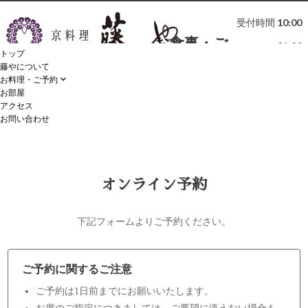
お食事のご予約は、
受付時間 10:00
受付時間 10:00～21:00
お食事・ご
075-252-1811

～21:00
トップ
075-
phonelink_ring
宴会のご予
藤やについて
お料理・ご予約

252-
約
お部屋
アクセス
1811
お問い合わせ
オンライン予約
下記フォームよりご予約ください。
ご予約に関するご注意
ご予約は1日前までにお願いいたします。