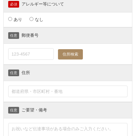
アレルギー等について
必須
あり
なし
郵便番号
任意
住所検索
住所
任意
ご要望・備考
任意