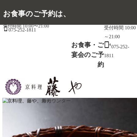
お食事のご予約は、
受付時間 10:00〜21:00
受付時間 10:00

075-252-1811
～21:00
phonelink_ring
お食事・ご
075-252-
宴会のご予
1811
約