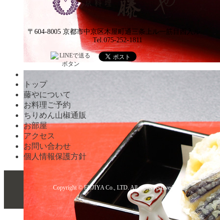
〒604-8005 京都市中京区木屋町通三条上ル一筋目西入ル
Tel.075-252-1811
トップ
藤やについて
お料理ご予約
ちりめん山椒通販
お部屋
アクセス
お問い合わせ
個人情報保護方針
Copyright © FUJIYA Co., LTD. All rights reserved.