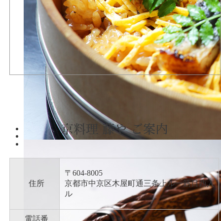
京料理 藤や ご案内
〒604-8005
住所
京都市中京区木屋町通三条上ル一筋目西入
ル
電話番