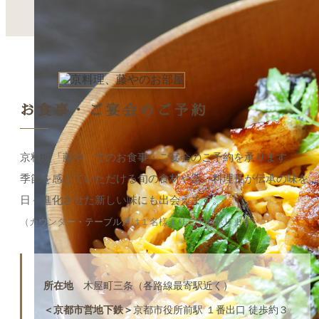
お食事・ご宴会のご予約
京料理「藤や」でのお食事・ご宴会のご予約を承ります。
季節を感じていただける旬の食材や器。料理長が伝承の味を
日々進化させた新しい味にも出会えます。
（カウンター・テーブル席は１名様よりご予約承ります）
所在地
木屋町三条（各路線最寄駅近く）
＜京都市営地下鉄＞
京都市役所前駅 １番出口 徒歩約３