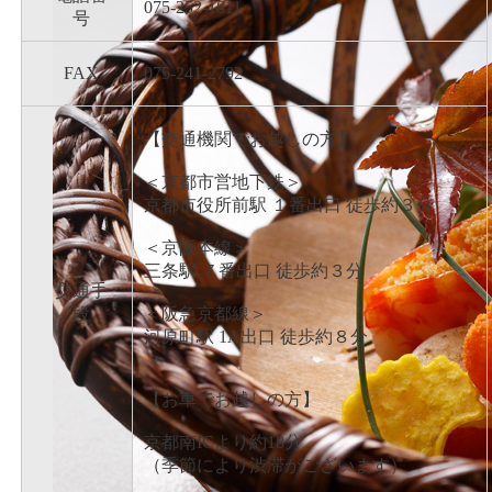
075-252-1811
号
FAX
075-241-2792
【交通機関でお越しの方】
＜京都市営地下鉄＞
京都市役所前駅 １番出口 徒歩約３分
＜京阪本線＞
三条駅 ７番出口 徒歩約３分
交通手
段
＜阪急京都線＞
河原町駅 1A出口 徒歩約８分
【お車でお越しの方】
京都南ICより約18分
（季節により渋滞がございます）