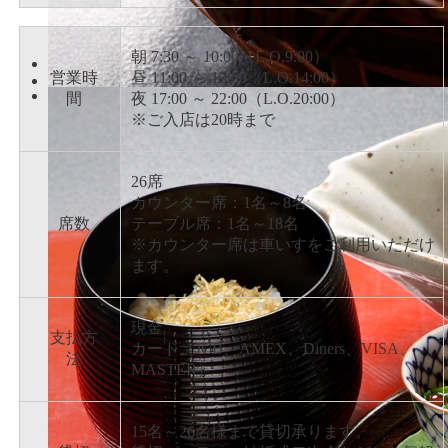
朝 7:30 ～ 10:00（L.O.9:00）
営業時
昼 11:00 ～ 15:00（L.O.14:00）
間
夜 17:00 ～ 22:00（L.O.20:00）
※ご入店は20時まで
26席
カウンター席：1名～8名
席数
テーブル席：1名～18名
※カウンター席は車いすをご利用いただけ
ます。
現金
支払方
カード（JCB、AMEX、Diners、VISA、
法
MASTER）
15名～26名様まで貸切承ります。