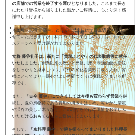
の店舗での営業を終了する運びとなりました。
これまで長き
にわたり皆様から賜りました温かいご厚情に、心より深く感
謝申し上げます。
木屋町「京料理 藤や」としての歴史には一度区切りをつけさ
せていただきますが、私共の「おもてなしの心」は、新たな
ステージへと受け継がれてまいります。
女将 藤谷礼子は、新たに「貴船ふじや」の代表取締役に就任
いたしました。
創業以来の歴史と元祖川床、老舗旅館の伝統
をしっかりと継承しつつ、時代の変化を柔軟に取り入れ、皆
様にとってより一層心地よい空間づくりに挑戦してまいる所
存です。
また、
「古今 藤や」につきましては今後も変わらず営業
を継
続し、夏の風物詩である貴船の川床をはじめ、涼やかな清流
や渓谷の美しい木々など、この地ならではの風情をお楽しみ
いただけるおもてなしをご提供してまいります。
そして、
「京料理 藤や」で腕を振るってまいりました料理長