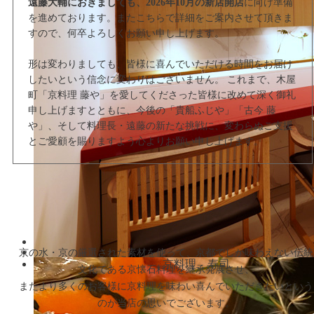
遠藤大輔におきましても、2026年10月の新店開店
に向け準備
を進めております。またこちらで詳細をご案内させて頂きま
すので、何卒よろしくお願い申し上げます。
形は変わりましても、皆様に喜んでいただける時間をお届け
したいという信念に変わりはございません。 これまで、木屋
町「京料理 藤や」を愛してくださった皆様に改めて深く御礼
申し上げますとともに、今後の「貴船ふじや」「古今 藤
や」、そして料理長・遠藤の新たな挑戦に、変わらぬご支援
とご愛顧を賜りますよう心よりお願い申し上げます。
京の水・京の厳選された素材を使って、京都でしか味わえない伝統
文化である京懐石料理を継承発展させ、
またより多くのお客様に京料理を味わい喜んでいただきたいという
のが当店の思いでございます。